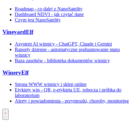
Roadmap - co dalej z NanoSatelity
Dashboard NDVI - jak czytać dane
Czym jest NanoSatelity
VineyardElf
Asystent AI winnicy - ChatGPT, Claude i Gemini
Raporty dzienne - automatyczne podsumowanie stanu
winnicy
Baza zasobów - biblioteka dokumentów winnicy
WineryElf
Strona WWW winnicy i sklep online
Etykiety win - QR, e-etykieta UE, robocza i próbka do
laboratorium
Alerty i powiadomienia - przymrozki, choroby, monitoring