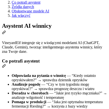
Co potrafi asystent
Źródła danych
Obsługiwane modele AI
Jak włączyć
Asystent AI winnicy
VineyardElf integruje się z wiodącymi modelami AI (ChatGPT,
Claude, Gemini), tworząc inteligentnego asystenta winnicy, który
zna Twoje dane.
Co potrafi asystent
Odpowiada na pytania o winnicę
— “Kiedy ostatnio
opryskiwałem?” → sprawdza dziennik oprysków
Analizuje pogodę
— “Czy w tym tygodniu mogę
opryskiwać?” → sprawdza prognozę deszczu i wiatru
Doradza w chorobach
— “Jakie jest ryzyko mączniaka?” →
analizuje wilgotność i temperaturę
Pomaga w produkcji
— “Jaka jest optymalna temperatura
fermentacji Riesling?” → korzysta z bazy wiedzy