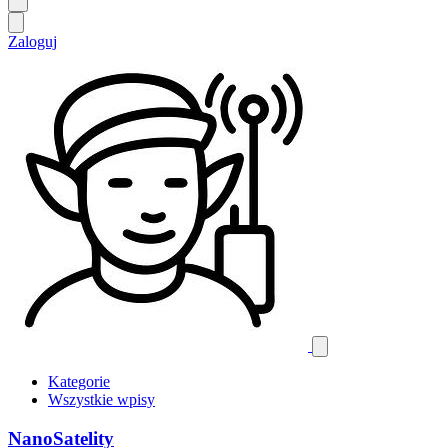
Zaloguj
Kategorie
Wszystkie wpisy
NanoSatelity