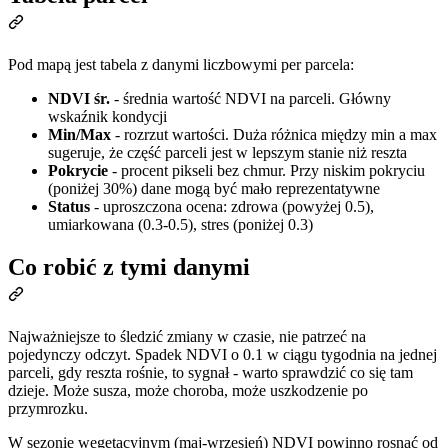
Pod mapą jest tabela z danymi liczbowymi per parcela:
NDVI śr.
- średnia wartość NDVI na parceli. Główny
wskaźnik kondycji
Min/Max
- rozrzut wartości. Duża różnica między min a max
sugeruje, że część parceli jest w lepszym stanie niż reszta
Pokrycie
- procent pikseli bez chmur. Przy niskim pokryciu
(poniżej 30%) dane mogą być mało reprezentatywne
Status
- uproszczona ocena: zdrowa (powyżej 0.5),
umiarkowana (0.3-0.5), stres (poniżej 0.3)
Co robić z tymi danymi
Najważniejsze to śledzić zmiany w czasie, nie patrzeć na
pojedynczy odczyt. Spadek NDVI o 0.1 w ciągu tygodnia na jednej
parceli, gdy reszta rośnie, to sygnał - warto sprawdzić co się tam
dzieje. Może susza, może choroba, może uszkodzenie po
przymrozku.
W sezonie wegetacyjnym (maj-wrzesień) NDVI powinno rosnąć od