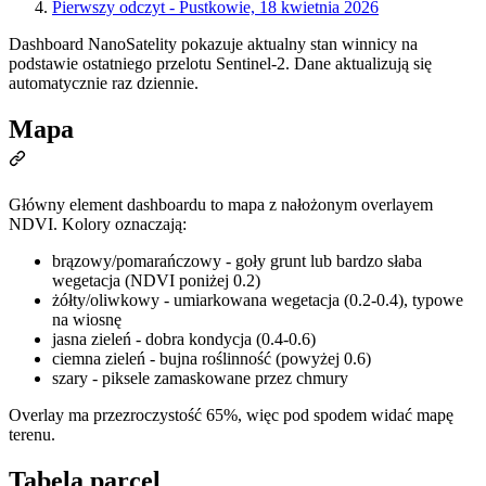
Pierwszy odczyt - Pustkowie, 18 kwietnia 2026
Dashboard NanoSatelity pokazuje aktualny stan winnicy na
podstawie ostatniego przelotu Sentinel-2. Dane aktualizują się
automatycznie raz dziennie.
Mapa
Główny element dashboardu to mapa z nałożonym overlayem
NDVI. Kolory oznaczają:
brązowy/pomarańczowy - goły grunt lub bardzo słaba
wegetacja (NDVI poniżej 0.2)
żółty/oliwkowy - umiarkowana wegetacja (0.2-0.4), typowe
na wiosnę
jasna zieleń - dobra kondycja (0.4-0.6)
ciemna zieleń - bujna roślinność (powyżej 0.6)
szary - piksele zamaskowane przez chmury
Overlay ma przezroczystość 65%, więc pod spodem widać mapę
terenu.
Tabela parcel