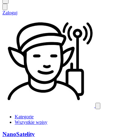
Zaloguj
Kategorie
Wszystkie wpisy
NanoSatelity