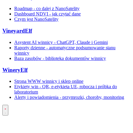
Roadmap - co dalej z NanoSatelity
Dashboard NDVI - jak czytać dane
Czym jest NanoSatelity
VineyardElf
Asystent AI winnicy - ChatGPT, Claude i Gemini
Raporty dzienne - automatyczne podsumowanie stanu
winnicy
Baza zasobów - biblioteka dokumentów winnicy
WineryElf
Strona WWW winnicy i sklep online
Etykiety win - QR, e-etykieta UE, robocza i próbka do
laboratorium
Alerty i powiadomienia - przymrozki, choroby, monitoring