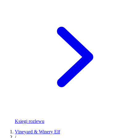
Księgi rozlewu
Vineyard & Winery Elf
/