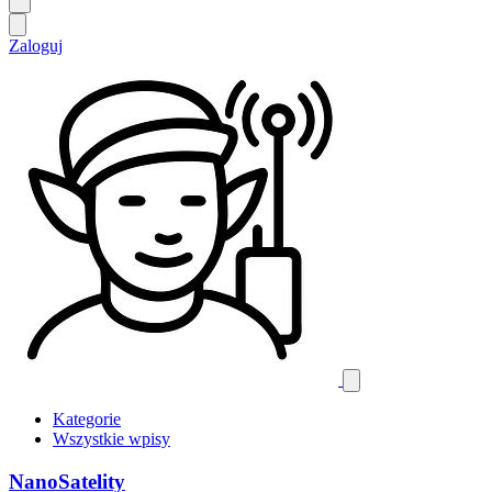
Zaloguj
Kategorie
Wszystkie wpisy
NanoSatelity