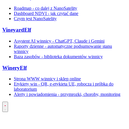
Roadmap - co dalej z NanoSatelity
Dashboard NDVI - jak czytać dane
Czym jest NanoSatelity
VineyardElf
Asystent AI winnicy - ChatGPT, Claude i Gemini
Raporty dzienne - automatyczne podsumowanie stanu
winnicy
Baza zasobów - biblioteka dokumentów winnicy
WineryElf
Strona WWW winnicy i sklep online
Etykiety win - QR, e-etykieta UE, robocza i próbka do
laboratorium
Alerty i powiadomienia - przymrozki, choroby, monitoring