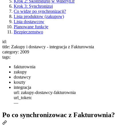
Krok 2: Skonfiguruj w WineryElf
Krok 3: Synchronizuj
Co widze po synchronizacji?
Lista produktow (zakupow)
Lista dostawcow
Planowane funkcje
Bezpieczenstwo
id:
title: Zakupy i dostawcy - integracja z Fakturownia
category: 2009
tags:
fakturownia
zakupy
dostawcy
koszty
integracja
url: zakupy-dostawcy-fakturownia
url_token:
—
Po co synchronizowac z Fakturownia?