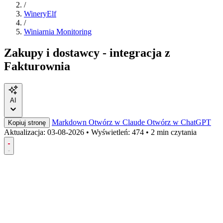
/
WineryElf
/
Winiarnia Monitoring
Zakupy i dostawcy - integracja z
Fakturownia
AI
Markdown
Otwórz w Claude
Otwórz w ChatGPT
Kopiuj stronę
Aktualizacja:
03-08-2026
•
Wyświetleń: 474
•
2 min czytania