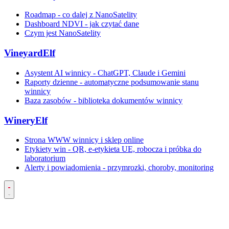
Roadmap - co dalej z NanoSatelity
Dashboard NDVI - jak czytać dane
Czym jest NanoSatelity
VineyardElf
Asystent AI winnicy - ChatGPT, Claude i Gemini
Raporty dzienne - automatyczne podsumowanie stanu
winnicy
Baza zasobów - biblioteka dokumentów winnicy
WineryElf
Strona WWW winnicy i sklep online
Etykiety win - QR, e-etykieta UE, robocza i próbka do
laboratorium
Alerty i powiadomienia - przymrozki, choroby, monitoring