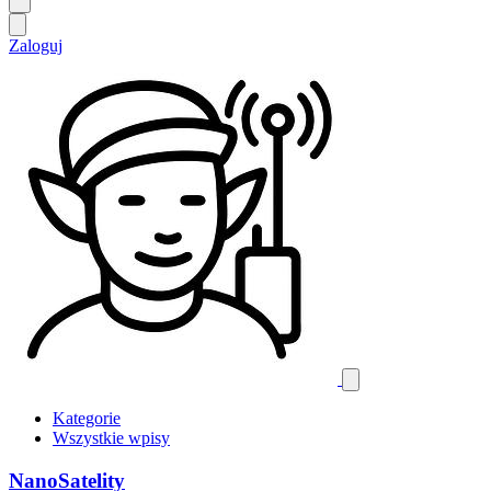
Zaloguj
Kategorie
Wszystkie wpisy
NanoSatelity